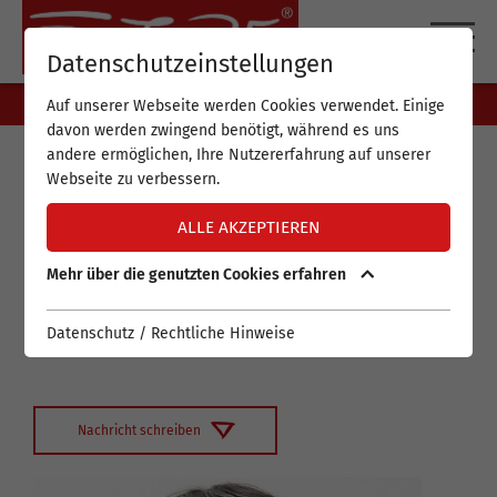
DE
EN
Datenschutzeinstellungen
Auf unserer Webseite werden Cookies verwendet. Einige
davon werden zwingend benötigt, während es uns
andere ermöglichen, Ihre Nutzererfahrung auf unserer
Nutzen Sie meine
Webseite zu verbessern.
Expertise für Ihr
ALLE AKZEPTIEREN
Anliegen.
Mehr über die genutzten Cookies erfahren
Gerne helfe ich Ihnen dabei, Ihre gewünschten Ziele zu
Datenschutz / Rechtliche Hinweise
erreichen.
Nachricht schreiben