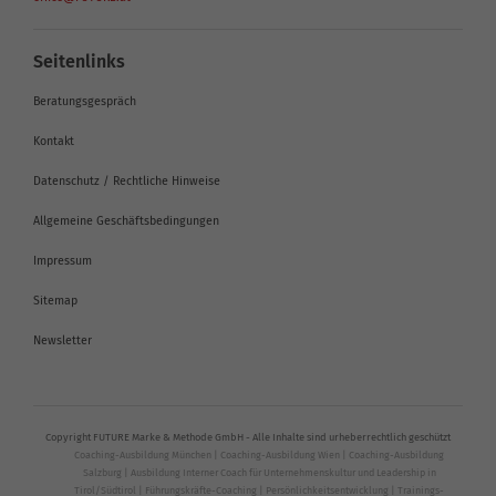
Seitenlinks
Beratungsgespräch
Kontakt
Datenschutz / Rechtliche Hinweise
Allgemeine Geschäftsbedingungen
Impressum
Sitemap
Newsletter
Copyright FUTURE Marke & Methode GmbH - Alle Inhalte sind urheberrechtlich geschützt
Coaching-Ausbildung München
|
Coaching-Ausbildung Wien
|
Coaching-Ausbildung
Salzburg
|
Ausbildung Interner Coach für Unternehmenskultur und Leadership in
Tirol/Südtirol
|
Führungskräfte-Coaching
|
Persönlichkeitsentwicklung
|
Trainings-