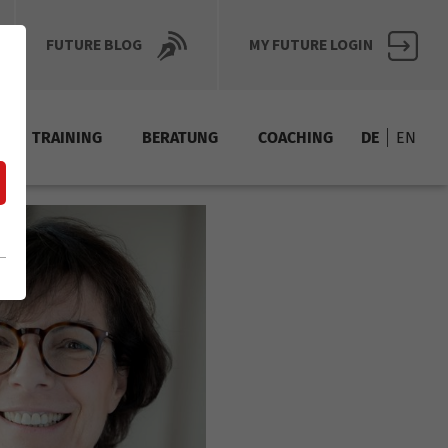
FUTURE BLOG
MY FUTURE LOGIN
TRAINING
BERATUNG
COACHING
DE
EN
Upskill
Inhouse-Schulungen
iterbildlung
Coaching Weiterbildung
Zu laut, zu hell, zu schnell, zu viel …
 erfolgreiches Business
Upskill - Coaching als erfolgreicher Business
chsensibler Menschen
Upskill - Coaching hochsensibler Menschen
Upskill - Executive-Coaching