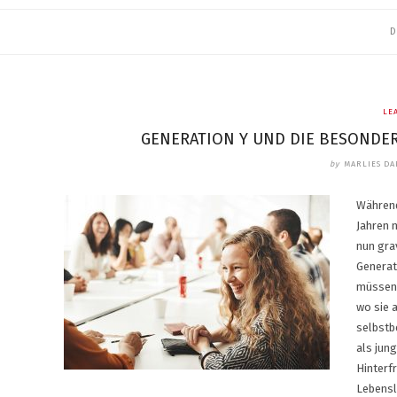
D
LE
GENERATION Y UND DIE BESONDE
by
MARLIES D
Während
Jahren 
nun grav
Generat
müssen.
wo sie 
selbstb
als jun
Hinterfr
Lebensl