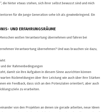
“, die hinter etwas stehen, sich ihrer selbst bewusst sind und mich
Mentoren für die junge Generation sehe ich als gewinnbringend. Ein
EBNIS- UND ERFAHRUNGSRÄUME
nge Menschen wollen Verantwortung übernehmen und fahren bei
Unternehmen Verantwortung übernehmen? Und was brauchen sie dazu,
ieht
en und der Rahmenbedingungen
eht, damit sie ihre Aufgaben in diesem Sinne ausrichten können
rwarten Rückmeldungen über Ihre Leistung wie auch über ihre Stärken
nen ein Feedback, dass sich an den Potenzialen orientiert, aber auch
cklungsziele zu erarbeiten.
inander von den Projekten an denen sie gerade arbeiten, neue Ideen