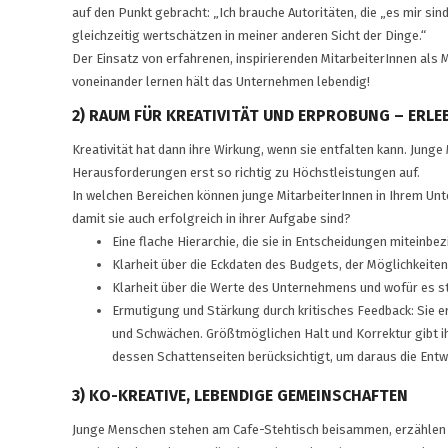
auf den Punkt gebracht: „Ich brauche Autoritäten, die „es mir sind
gleichzeitig wertschätzen in meiner anderen Sicht der Dinge.“
Der Einsatz von erfahrenen, inspirierenden MitarbeiterInnen als 
voneinander lernen hält das Unternehmen lebendig!
2) RAUM FÜR KREATIVITÄT UND ERPROBUNG – ERL
Kreativität hat dann ihre Wirkung, wenn sie entfalten kann. Ju
Herausforderungen erst so richtig zu Höchstleistungen auf.
In welchen Bereichen können junge MitarbeiterInnen in Ihrem 
damit sie auch erfolgreich in ihrer Aufgabe sind?
Eine flache Hierarchie, die sie in Entscheidungen miteinbez
Klarheit über die Eckdaten des Budgets, der Möglichkeit
Klarheit über die Werte des Unternehmens und wofür es st
Ermutigung und Stärkung durch kritisches Feedback: Sie e
und Schwächen. Größtmöglichen Halt und Korrektur gibt ih
dessen Schattenseiten berücksichtigt, um daraus die Entwi
3) KO-KREATIVE, LEBENDIGE GEMEINSCHAFTEN
Junge Menschen stehen am Cafe-Stehtisch beisammen, erzählen e