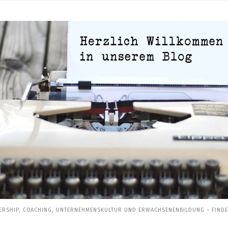
ERSHIP, COACHING, UNTERNEHMENSKULTUR UND ERWACHSENENBILDUNG – FINDEN 