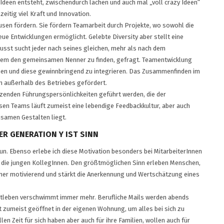
 Ideen entsteht, zwischendurch lachen und auch mal „voll crazy Ideen“
zeitig viel Kraft und Innovation.
ausen fördern. Sie fördern Teamarbeit durch Projekte, wo sowohl die
eue Entwicklungen ermöglicht. Gelebte Diversity aber stellt eine
usst sucht jeder nach seines gleichen, mehr als nach dem
allem den gemeinsamen Nenner zu finden, gefragt. Teamentwicklung
en und diese gewinnbringend zu integrieren. Das Zusammenfinden im
n außerhalb des Betriebes gefördert.
ätzenden Führungspersönlichkeiten geführt werden, die der
sen Teams läuft zumeist eine lebendige Feedbackkultur, aber auch
amen Gestalten liegt.
DER GENERATION Y IST SINN
un. Ebenso erlebe ich diese Motivation besonders bei MitarbeiterInnen
für die jungen KollegInnen. Den größtmöglichen Sinn erleben Menschen,
mer motivierend und stärkt die Anerkennung und Wertschätzung eines
atleben verschwimmt immer mehr. Berufliche Mails werden abends
 zumeist geöffnet in der eigenen Wohnung, um alles bei sich zu
n Zeit für sich haben aber auch für ihre Familien, wollen auch für