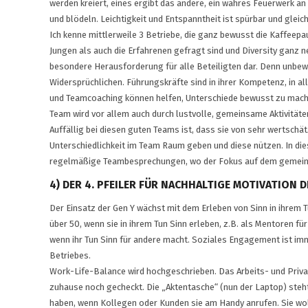
werden kreiert, eines ergibt das andere, ein wahres Feuerwerk an
und blödeln. Leichtigkeit und Entspanntheit ist spürbar und gleich
Ich kenne mittlerweile 3 Betriebe, die ganz bewusst die Kaffeep
Jungen als auch die Erfahrenen gefragt sind und Diversity ganz n
besondere Herausforderung für alle Beteiligten dar. Denn unbew
Widersprüchlichen. Führungskräfte sind in ihrer Kompetenz, in 
und Teamcoaching können helfen, Unterschiede bewusst zu mach
Team wird vor allem auch durch lustvolle, gemeinsame Aktivitäte
Auffällig bei diesen guten Teams ist, dass sie von sehr wertsch
Unterschiedlichkeit im Team Raum geben und diese nützen. In die
regelmäßige Teambesprechungen, wo der Fokus auf dem gemeins
4) DER 4. PFEILER FÜR NACHHALTIGE MOTIVATION 
Der Einsatz der Gen Y wächst mit dem Erleben von Sinn in ihrem T
über 50, wenn sie in ihrem Tun Sinn erleben, z.B. als Mentoren 
wenn ihr Tun Sinn für andere macht. Soziales Engagement ist im
Betriebes.
Work-Life-Balance wird hochgeschrieben. Das Arbeits- und Priv
zuhause noch gecheckt. Die „Aktentasche“ (nun der Laptop) steht
haben, wenn Kollegen oder Kunden sie am Handy anrufen. Sie wolle