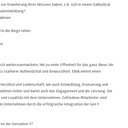
t zur Erweiterung ihres Wissens haben, z.B. sich in einem Sabbatical
nalentwicklung?
 Rahmen
 in die Wege leiten
en
ch weiterzuentwickeln: Hin zu mehr Offenheit für das ganz Neue, hin
zu stärkerer Authentizität und Bewusstheit. Ethik nimmt einen
 Herzblut und Leidenschaft, wie auch Entwicklung, Erneuerung und
nehmen höher und damit auch das Engagement und die Leistung. Die
 und Loyalität mit dem Unternehmen. Zufriedene Mitarbeiter sind
ein Unternehmen durch die erfolgreiche Integration der Gen Y
ren der Gernation Y?