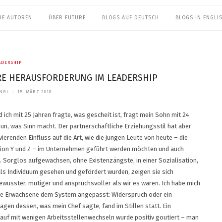
IE AUTOREN
ÜBER FUTURE
BLOGS AUF DEUTSCH
BLOGS IN ENGLI
ADERSHIP
RE HERAUSFORDERUNG IM LEADERSHIP
ANGL
/
15. MÄRZ 2018
 ich mit 25 Jahren fragte, was gescheit ist, fragt mein Sohn mit 24
nun, was Sinn macht. Der partnerschaftliche Erziehungsstil hat aber
ierenden Einfluss auf die Art, wie die jungen Leute von heute – die
ion Y und Z – im Unternehmen geführt werden möchten und auch
 Sorglos aufgewachsen, ohne Existenzängste, in einer Sozialisation,
als Individuum gesehen und gefördert wurden, zeigen sie sich
ewusster, mutiger und anspruchsvoller als wir es waren. Ich habe mich
ge Erwachsene dem System angepasst: Widerspruch oder ein
agen dessen, was mein Chef sagte, fand im Stillen statt. Ein
auf mit wenigen Arbeitsstellenwechseln wurde positiv goutiert – man