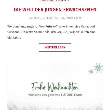
COACHING
,
LEADERSHIP
DIE WELT DER JUNGEN ERWACHSENEN
von
SUSANNE PLASCHKA
/
26. JANUAR 2025
Weit und eng zugleich Von Future-Trainerinnen Lisa Canal und
Susanne Plaschka Stellen Sie sich vor, Sie „swipen“ durch eine
Vielzahl …
„DIE
WEITERLESEN
WELT
DER
JUNGEN
ERWACHSENEN“