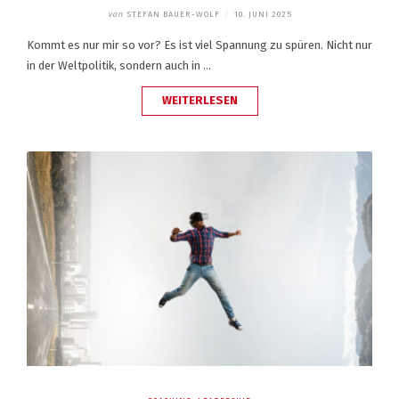
von
STEFAN BAUER-WOLF
/
10. JUNI 2025
Kommt es nur mir so vor? Es ist viel Spannung zu spüren. Nicht nur
in der Weltpolitik, sondern auch in …
„DABLEIBEN,
WEITERLESEN
WO
SPANNUNG
IST:
WIE
PRÄSENZ
NEUE
LÖSUNGEN
ERMÖGLICHT“