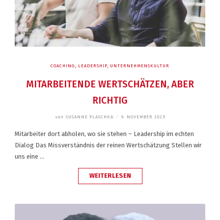
COACHING
,
LEADERSHIP
,
UNTERNEHMENSKULTUR
MITARBEITENDE WERTSCHÄTZEN, ABER
RICHTIG
von
SUSANNE PLASCHKA
/
9. NOVEMBER 2025
Mitarbeiter dort abholen, wo sie stehen – Leadership im echten
Dialog Das Missverständnis der reinen Wertschätzung Stellen wir
uns eine …
„MITARBEITENDE
WEITERLESEN
WERTSCHÄTZEN,
ABER
RICHTIG“