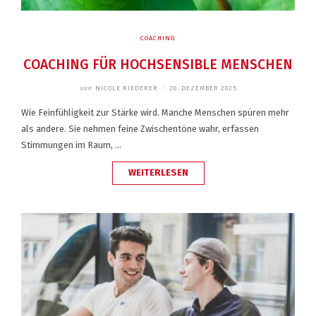
COACHING
COACHING FÜR HOCHSENSIBLE MENSCHEN
von
NICOLE RIEDERER
/
20. DEZEMBER 2025
Wie Feinfühligkeit zur Stärke wird. Manche Menschen spüren mehr
als andere. Sie nehmen feine Zwischentöne wahr, erfassen
Stimmungen im Raum, …
„COACHING
WEITERLESEN
FÜR
HOCHSENSIBLE
MENSCHEN“