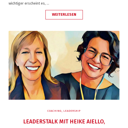
wichtiger erscheint es, …
„MIT
WEITERLESEN
COACHING
MEHR
FREUDE
IN
DIE
WELT
BRINGEN“
COACHING
,
LEADERSHIP
LEADERSTALK MIT HEIKE AIELLO,