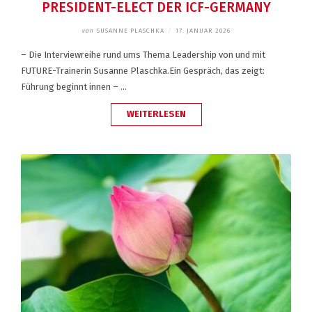
PRESIDENT-ELECT DER ICF-GERMANY
von
SUSANNE PLASCHKA
/
17. JANUAR 2026
– Die Interviewreihe rund ums Thema Leadership von und mit
FUTURE-Trainerin Susanne Plaschka.Ein Gespräch, das zeigt:
Führung beginnt innen – …
„LEADERSTALK
WEITERLESEN
MIT
HEIKE
AIELLO,
PRESIDENT-
ELECT
DER
ICF-
GERMANY“