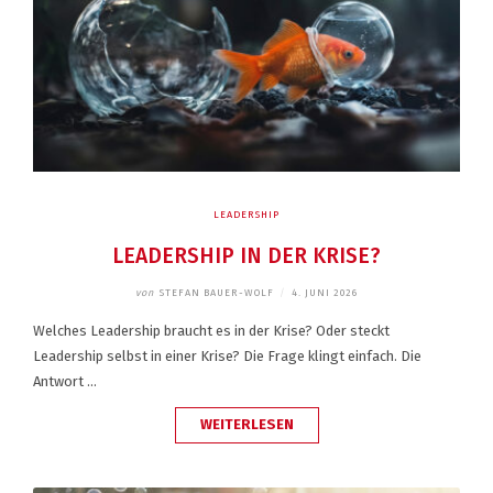
LEADERSHIP
LEADERSHIP IN DER KRISE?
von
STEFAN BAUER-WOLF
/
4. JUNI 2026
Welches Leadership braucht es in der Krise? Oder steckt
Leadership selbst in einer Krise? Die Frage klingt einfach. Die
Antwort …
„LEADERSHIP
WEITERLESEN
IN
DER
KRISE?“