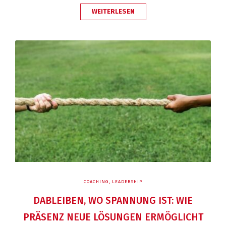
„„LIEBE
WEITERLESEN
DEINE
FEINDE
–
DENN
SIE
SIND
DEIN
WERK!“*“
COACHING
,
LEADERSHIP
DABLEIBEN, WO SPANNUNG IST: WIE
PRÄSENZ NEUE LÖSUNGEN ERMÖGLICHT