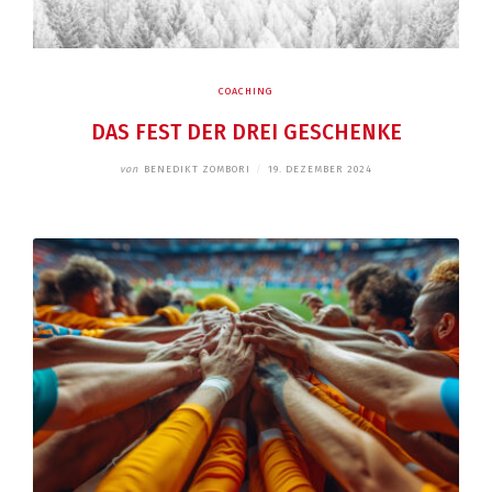
COACHING
DAS FEST DER DREI GESCHENKE
von
BENEDIKT ZOMBORI
/
19. DEZEMBER 2024