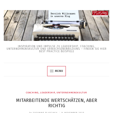
Skip
to
content
INSPIRATION UND IMPULSE ZU LEADERSHIP, COACHING,
UNTERNEHMENSKULTUR UND ERWACHSENENBILDUNG – FINDEN SIE HIER
BEST PRACTICE BEISPIELE
MENU
COACHING
,
LEADERSHIP
,
UNTERNEHMENSKULTUR
MITARBEITENDE WERTSCHÄTZEN, ABER
RICHTIG
by
SUSANNE PLASCHKA
/
9. NOVEMBER 2025