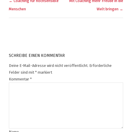
← Coaching für hochsensible
Mit Coaching mehr Freude in die
Menschen
Welt bringen →
SCHREIBE EINEN KOMMENTAR
Deine E-Mail-Adresse wird nicht veröffentlicht.
Erforderliche
Felder sind mit
*
markiert
Kommentar
*
Name