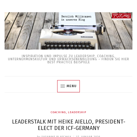
Skip
to
content
INSPIRATION UND IMPULSE ZU LEADERSHIP, COACHING,
UNTERNEHMENSKULTUR UND ERWACHSENENBILDUNG – FINDEN SIE HIER
BEST PRACTICE BEISPIELE
MENU
COACHING
,
LEADERSHIP
LEADERSTALK MIT HEIKE AIELLO, PRESIDENT-
ELECT DER ICF-GERMANY
by
SUSANNE PLASCHKA
/
17. JANUAR 2026