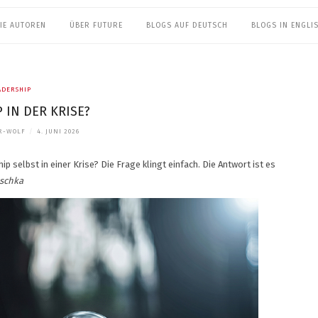
IE AUTOREN
ÜBER FUTURE
BLOGS AUF DEUTSCH
BLOGS IN ENGLI
ADERSHIP
 IN DER KRISE?
R-WOLF
/
4. JUNI 2026
ip selbst in einer Krise?
Die Frage klingt einfach. Die Antwort ist es
aschka