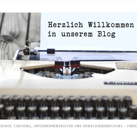
ERSHIP, COACHING, UNTERNEHMENSKULTUR UND ERWACHSENENBILDUNG – FINDEN 