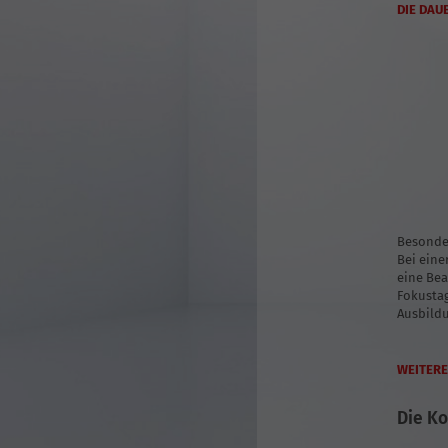
DIE DAU
Besonde
Bei eine
eine Bea
Fokustag
Ausbild
WEITERE
Die Ko