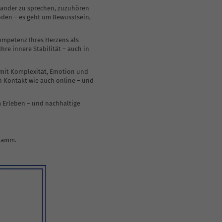
inander zu sprechen, zuzuhören
oden – es geht um Bewusstsein,
ompetenz Ihres Herzens als
hre innere Stabilität – auch in
, mit Komplexität, Emotion und
n Kontakt wie auch online – und
im Erleben – und nachhaltige
gramm.