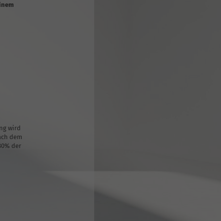
einem
ng wird
nach dem
 80% der