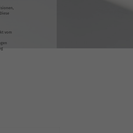
isionen,
 Diese
ekt vom
agen
ng