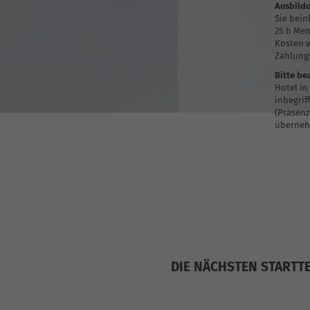
Ausbild
Sie bein
25 h Men
Kosten w
Zahlungs
Bitte be
Hotel in
inbegrif
(Präsenz
überneh
DIE NÄCHSTEN STARTT