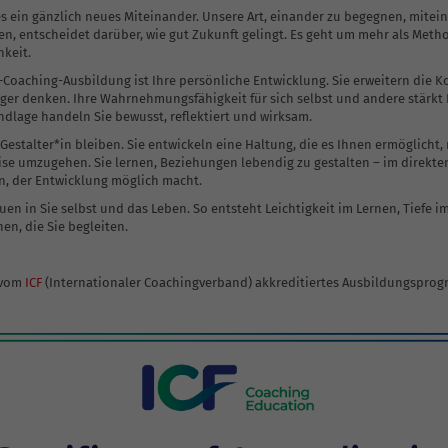
es ein gänzlich neues Miteinander. Unsere Art, einander zu begegnen, mite
Krisenintervention
, entscheidet darüber, wie gut Zukunft gelingt. Es geht um mehr als Meth
keit.
-Coaching-Ausbildung ist Ihre persönliche Entwicklung. Sie erweitern die K
iger denken. Ihre Wahrnehmungsfähigkeit für sich selbst und andere stärkt I
ndlage handeln Sie bewusst, reflektiert und wirksam.
: Gestalter*in bleiben. Sie entwickeln eine Haltung, die es Ihnen ermöglicht
se umzugehen. Sie lernen, Beziehungen lebendig zu gestalten – im direkte
n, der Entwicklung möglich macht.
auen in Sie selbst und das Leben. So entsteht Leichtigkeit im Lernen, Tiefe 
en, die Sie begleiten.
vom
ICF
(Internationaler Coachingverband) akkreditiertes Ausbildungspro