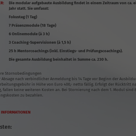
ER:
Die modular aufgebaute Ausbildung findet in einem Zeitraum von ca. 
Jahr statt. Sie umfasst:
Fokustag
(1 Tag)
7 Präsenzmodule
(18 Tage)
6 Onlinemodule
(á 3 h)
3 Coaching-Supervisionen
(á 1,5 h)
25 h Mentorcoachings
(inkl. Einstiegs- und Prüfungscoachings).
Die gesamte Ausbildung beinhaltet in Summe ca. 230 h.
re Stornobedingungen
r Absage nach verbindlicher Anmeldung bis 14 Tage vor Beginn der Ausbildu
rbeitungsgebühr in Höhe von Euro 400,- netto fällig. Erfolgt der Rücktritt 
, fallen keine weiteren Kosten an. Bei Stornierung nach dem 1. Modul sind
ungskosten zu bezahlen.
 INFORMATIONEN
sten: