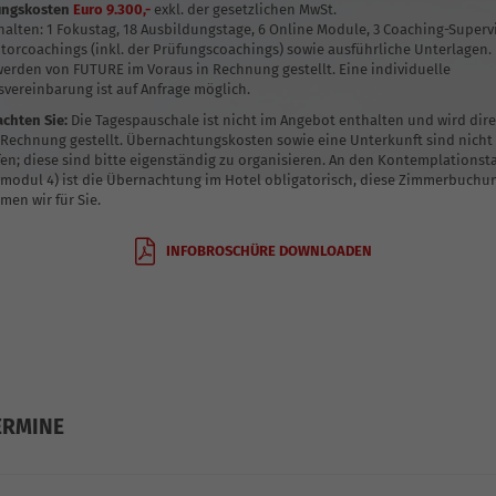
ungskoste
n
Euro 9.300,-
exkl. der gesetzlichen MwSt.
halten: 1 Fokustag, 18 Ausbildungstage, 6 Online Module, 3 Coaching-Superv
torcoachings (inkl. der Prüfungscoachings) sowie ausführliche Unterlagen.
erden von FUTURE im Voraus in Rechnung gestellt. Eine individuelle
vereinbarung ist auf Anfrage möglich.
achten Sie:
Die Tagespauschale ist nicht im Angebot enthalten und wird dir
 Rechnung gestellt. Übernachtungskosten sowie eine Unterkunft sind nicht
fen; diese sind bitte eigenständig zu organisieren. An den Kontemplationst
modul 4) ist die Übernachtung im Hotel obligatorisch, diese Zimmerbuchu
men wir für Sie.
INFOBROSCHÜRE DOWNLOADEN
ERMINE