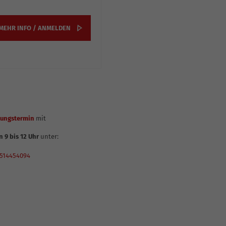
MEHR INFO / ANMELDEN
tungstermin
mit
 9 bis 12 Uhr
unter:
1514454094