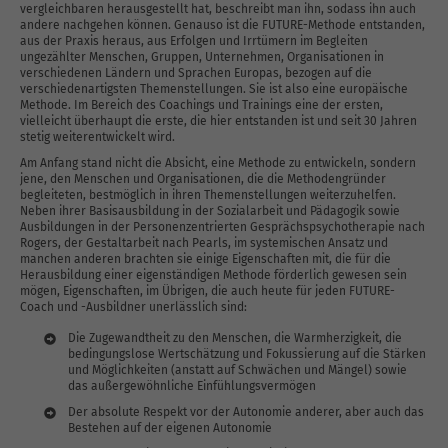
vergleichbaren herausgestellt hat, beschreibt man ihn, sodass ihn auch
andere nachgehen können. Genauso ist die FUTURE-Methode entstanden,
aus der Praxis heraus, aus Erfolgen und Irrtümern im Begleiten
ungezählter Menschen, Gruppen, Unternehmen, Organisationen in
verschiedenen Ländern und Sprachen Europas, bezogen auf die
verschiedenartigsten Themenstellungen. Sie ist also eine europäische
Methode. Im Bereich des Coachings und Trainings eine der ersten,
vielleicht überhaupt die erste, die hier entstanden ist und seit 30 Jahren
stetig weiterentwickelt wird.
Am Anfang stand nicht die Absicht, eine Methode zu entwickeln, sondern
jene, den Menschen und Organisationen, die die Methodengründer
begleiteten, bestmöglich in ihren Themenstellungen weiterzuhelfen.
Neben ihrer Basisausbildung in der Sozialarbeit und Pädagogik sowie
Ausbildungen in der Personenzentrierten Gesprächspsychotherapie nach
Rogers, der Gestaltarbeit nach Pearls, im systemischen Ansatz und
manchen anderen brachten sie einige Eigenschaften mit, die für die
Herausbildung einer eigenständigen Methode förderlich gewesen sein
mögen, Eigenschaften, im Übrigen, die auch heute für jeden FUTURE-
Coach und -Ausbildner unerlässlich sind:
Die Zugewandtheit zu den Menschen, die Warmherzigkeit, die
bedingungslose Wertschätzung und Fokussierung auf die Stärken
und Möglichkeiten (anstatt auf Schwächen und Mängel) sowie
das außergewöhnliche Einfühlungsvermögen
Der absolute Respekt vor der Autonomie anderer, aber auch das
Bestehen auf der eigenen Autonomie