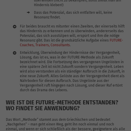
überwinden (nicht zu bekämpfen, sonst bleibt man am
Hindernis kleben!)
Dass das Potenzial, das sich entfalten will, keine
Resonanz findet.
Für beides braucht es mitunter einen Zweiten, der einerseits hilft
das Hindernis zu erkennen und zu überwinden, andererseits das
Potenzial, das sich ausstülpen will, erspürt und ihm die nötige
Resonanz gibt. Das ist die grundsätzliche Aufgabe eines
FUTURE-
Coaches, Trainers, Consultants
.
Entwicklung, Überwindung der Hindernisse der Vergangenheit,
Lösung, das ist es, was in der FUTURE-Methode als Zukunft
bezeichnet wird. Die Fortsetzung des vergangenen Ungelösten in
eine spätere Zeit ist nicht Zukunft sondern Vergangenheit. Leben
wird also verstanden als ein ständiger Aufbruch in die Zukunft, in
eine neue Zukunft. Alles Gelöste aus der Vergangenheit dient als
Nährboden für diesen Aufbruch. Das Ungelöste aus der
Vergangenheit ruft hingegen nach Lösung, und dieser Ruf ertönt
durch das Drama des Lebens.
WIE IST DIE FUTURE-METHODE ENTSTANDEN?
WO FINDET SIE ANWENDUNG?
Das Wort „Methode“ stammt aus dem Griechischen und bedeutet
„Nachgehen“ – man geht einen Weg, geht ihn noch einmal und noch
einmal, und wenn er sich schließlich als der bessere, geeignetere als alle