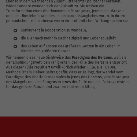
Ebenso in dem wachsenden Zulauf ultrarechter politischer Parteien.
Wieder andere wenden sich der Zukunft zu. Sie treiben die
Transformation eines überkommenen Paradigmas, jenem des Mangels
und des Überlebenskampfes, in ein zukunftstaugliches voran. In ihrem
persönlichen Leben ebenso wie in ihrer öffentlichen Wirkung suchen sie
Konkurrenz in Kooperation zu wandeln,
die Gier nach mehr in Nachhaltigkeit und Lebensqualität,
das Leben auf Kosten des größeren Ganzen in ein Leben im
Dienste des größeren Ganzen.
Wir nennen diese neue Sichtweise das
Paradigma des Herzens
, weil sie
der Empfindungswelt, den Fähigkeiten, der Fülle des Herzens entspricht.
Aus dieser Fülle resultiert unwillkürlich wieder Fülle. Die FUTURE-
Methode ist ein kleiner Beitrag dafür, dass er gelingt, der Wandel vom
Paradigma des Überlebenskampfes in jenes des Herzens, vom Paradigma
des Mangels und des Saugens in jenes der Fülle und des Beitrag Leistens
für das größere Ganze, und zwar im konkreten Alltag.