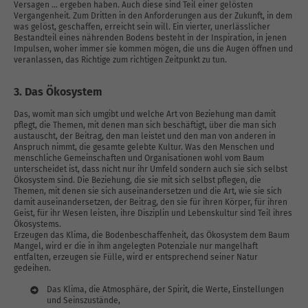
Versagen … ergeben haben. Auch diese sind Teil einer gelösten
Vergangenheit. Zum Dritten in den Anforderungen aus der Zukunft, in dem
was gelöst, geschaffen, erreicht sein will. Ein vierter, unerlässlicher
Bestandteil eines nährenden Bodens besteht in der Inspiration, in jenen
Impulsen, woher immer sie kommen mögen, die uns die Augen öffnen und
veranlassen, das Richtige zum richtigen Zeitpunkt zu tun.
3. Das Ökosystem
Das, womit man sich umgibt und welche Art von Beziehung man damit
pflegt, die Themen, mit denen man sich beschäftigt, über die man sich
austauscht, der Beitrag, den man leistet und den man von anderen in
Anspruch nimmt, die gesamte gelebte Kultur. Was den Menschen und
menschliche Gemeinschaften und Organisationen wohl vom Baum
unterscheidet ist, dass nicht nur ihr Umfeld sondern auch sie sich selbst
Ökosystem sind. Die Beziehung, die sie mit sich selbst pflegen, die
Themen, mit denen sie sich auseinandersetzen und die Art, wie sie sich
damit auseinandersetzen, der Beitrag, den sie für ihren Körper, für ihren
Geist, für ihr Wesen leisten, ihre Disziplin und Lebenskultur sind Teil ihres
Ökosystems.
Erzeugen das Klima, die Bodenbeschaffenheit, das Ökosystem dem Baum
Mangel, wird er die in ihm angelegten Potenziale nur mangelhaft
entfalten, erzeugen sie Fülle, wird er entsprechend seiner Natur
gedeihen.
Das Klima, die Atmosphäre, der Spirit, die Werte, Einstellungen
und Seinszustände,