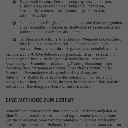
Fragen statt wissen, offen sein, neugierig forschen, lernen,
ausprobieren, gepaart mit der Fähigkeit zu integrieren,
Bruchstücke zu einem in sich stimmigen größeren Ganzen
zusammenzufügen
Die Intuition, die Fähigkeit, Situationen und die dahinterliegenden
allgemeingültigen Prinzipen ganzheitlich zu erfassen und daraus
konkrete Handlungsweisen abzuleiten
Der Sinn fürs Praktische, fürs Einfache („Wenn etwas kompliziert
wird, ist dies zumeist ein Anzeichen für einen Fehler“), für das,
was den Menschen und ihren Organisationen unmittelbar hilft.
Insofern ist die FUTURE-Methode sehr grundsätzlich in ihrer Basis und
sehr konkret in ihren Auswirkungen. Sie findet überall im Leben
Anwendung, im Besonderen im Coaching, Training, Consulting, in der
Mediation, der Unternehmensführung, in der Mitarbeiterführung, im
Bereich der Personalentwicklung und der Entwicklung von
Unternehmenskultur, im Verkauf, in der Pädagogik, in der Begleitung
betagter Menschen, in der Politik, im Sport, in der Partnerschaft, und nicht
zuletzt in der Beziehung des Menschen mit sich selbst.
EINE METHODE ZUM LEBEN?
Braucht’s denn eine Methode zum Leben? Zum Überleben auf jeden Fall.
Ohne Methode könnten wir nicht einmal jagen, keinen Ackerbau, keine
Viehzucht betreiben, ohne Methode könnten wir uns nicht verständigen
(auch die Sprache ist eine Methode), keine Häuser bauen, kaum etwas im