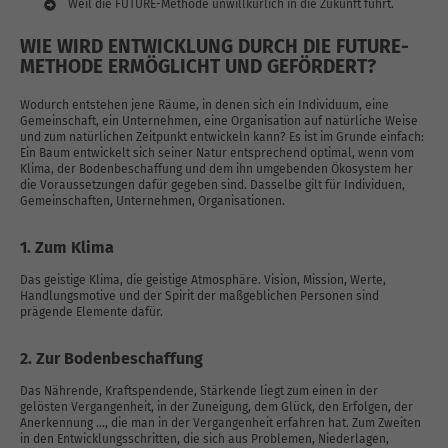
Weil die FUTURE-Methode unwillkürlich in die Zukunft führt.
WIE WIRD ENTWICKLUNG DURCH DIE FUTURE-
METHODE ERMÖGLICHT UND GEFÖRDERT?
Wodurch entstehen jene Räume, in denen sich ein Individuum, eine
Gemeinschaft, ein Unternehmen, eine Organisation auf natürliche Weise
und zum natürlichen Zeitpunkt entwickeln kann? Es ist im Grunde einfach:
Ein Baum entwickelt sich seiner Natur entsprechend optimal, wenn vom
Klima, der Bodenbeschaffung und dem ihn umgebenden Ökosystem her
die Voraussetzungen dafür gegeben sind. Dasselbe gilt für Individuen,
Gemeinschaften, Unternehmen, Organisationen.
1. Zum Klima
Das geistige Klima, die geistige Atmosphäre. Vision, Mission, Werte,
Handlungsmotive und der Spirit der maßgeblichen Personen sind
prägende Elemente dafür.
2. Zur Bodenbeschaffung
Das Nährende, Kraftspendende, Stärkende liegt zum einen in der
gelösten Vergangenheit, in der Zuneigung, dem Glück, den Erfolgen, der
Anerkennung …, die man in der Vergangenheit erfahren hat. Zum Zweiten
in den Entwicklungsschritten, die sich aus Problemen, Niederlagen,