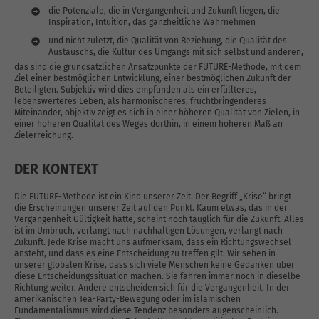
die Potenziale, die in Vergangenheit und Zukunft liegen, die
Inspiration, Intuition, das ganzheitliche Wahrnehmen
und nicht zuletzt, die Qualität von Beziehung, die Qualität des
Austauschs, die Kultur des Umgangs mit sich selbst und anderen,
das sind die grundsätzlichen Ansatzpunkte der FUTURE-Methode, mit dem
Ziel einer bestmöglichen Entwicklung, einer bestmöglichen Zukunft der
Beteiligten. Subjektiv wird dies empfunden als ein erfüllteres,
lebenswerteres Leben, als harmonischeres, fruchtbringenderes
Miteinander, objektiv zeigt es sich in einer höheren Qualität von Zielen, in
einer höheren Qualität des Weges dorthin, in einem höheren Maß an
Zielerreichung.
DER KONTEXT
Die FUTURE-Methode ist ein Kind unserer Zeit. Der Begriff „Krise“ bringt
die Erscheinungen unserer Zeit auf den Punkt. Kaum etwas, das in der
Vergangenheit Gültigkeit hatte, scheint noch tauglich für die Zukunft. Alles
ist im Umbruch, verlangt nach nachhaltigen Lösungen, verlangt nach
Zukunft. Jede Krise macht uns aufmerksam, dass ein Richtungswechsel
ansteht, und dass es eine Entscheidung zu treffen gilt. Wir sehen in
unserer globalen Krise, dass sich viele Menschen keine Gedanken über
diese Entscheidungssituation machen. Sie fahren immer noch in dieselbe
Richtung weiter. Andere entscheiden sich für die Vergangenheit. In der
amerikanischen Tea-Party-Bewegung oder im islamischen
Fundamentalismus wird diese Tendenz besonders augenscheinlich.