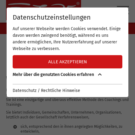
DE
EN
Datenschutzeinstellungen
Auf unserer Webseite werden Cookies verwendet. Einige
davon werden zwingend benötigt, während es uns
andere ermöglichen, Ihre Nutzererfahrung auf unserer
Webseite zu verbessern.
Die FUTURE-Methode
ALLE AKZEPTIEREN
Mehr über die genutzten Cookies erfahren
WAS IST DIE FUTURE-METHODE?
Datenschutz / Rechtliche Hinweise
Die FUTURE-Methode wurde vor 30 Jahren von Wolfgang Stabentheiner im
deutschsprachigen Raum begründet und wird laufend weiterentwickelt.
Sie ist eine einzigartige und überaus effektive Methode des Coachings und
Trainings.
Sie bietet Individuen, Gemeinschaften, Unternehmen, Organisationen,
letztlich auch der Gesellschaft Verfahrensweisen,
sich, entsprechend den in ihnen angelegten Möglichkeiten, zu
entwickeln,