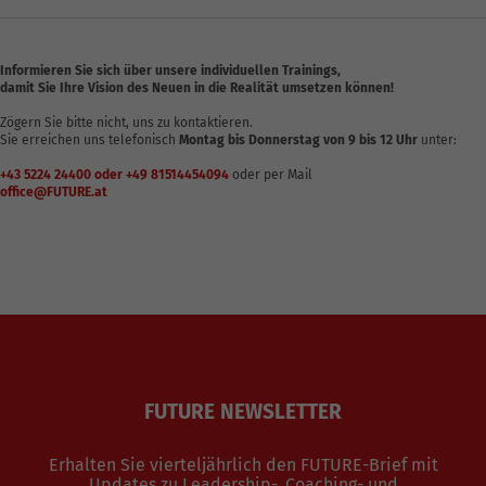
Informieren Sie sich über unsere individuellen Trainings,
damit Sie Ihre Vision des Neuen in die Realität umsetzen können!
Zögern Sie bitte nicht, uns zu kontaktieren.
Sie erreichen uns telefonisch
Montag bis Donnerstag von 9 bis 12 Uhr
unter:
+43 5224 24400 oder +49 81514454094
oder per Mail
office@FUTURE.at
FUTURE NEWSLETTER
Erhalten Sie vierteljährlich den FUTURE-Brief mit
Updates zu Leadership-, Coaching- und