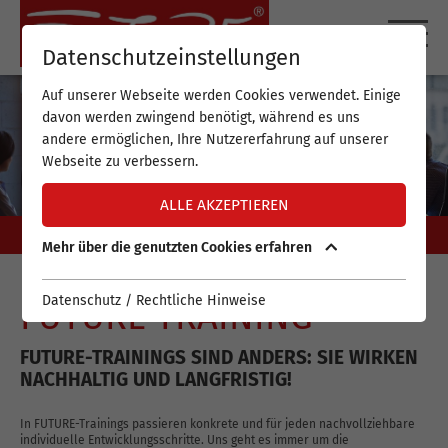
DE
EN
Datenschutzeinstellungen
Auf unserer Webseite werden Cookies verwendet. Einige
davon werden zwingend benötigt, während es uns
andere ermöglichen, Ihre Nutzererfahrung auf unserer
Webseite zu verbessern.
ALLE AKZEPTIEREN
Mehr über die genutzten Cookies erfahren
Datenschutz / Rechtliche Hinweise
FUTURE TRAINING
FUTURE-TRAININGS SIND ANDERS: SIE WIRKEN
NACHHALTIG UND LANGFRISTIG!
In FUTURE-Trainings passieren konkrete und für jeden nachvollziehbare
individuelle Entwicklungsschritte. Uns geht es immer um die