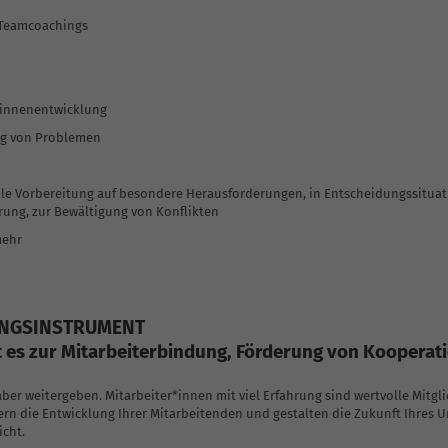
 Teamcoachings
Krisenintervention
*innenentwicklung
g von Problemen
lle Vorbereitung auf besondere Herausforderungen, in Entscheidungssituat
rung, zur Bewältigung von Konflikten
mehr
UNGSINSTRUMENT
es zur Mitarbeiterbindung, Förderung von Kooperati
 aber weitergeben. Mitarbeiter*innen mit viel Erfahrung sind wertvolle Mitgl
rn die Entwicklung Ihrer Mitarbeitenden und gestalten die Zukunft Ihres 
icht.