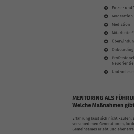
Coaching-Skills für Führungskräfte
Einzel- und
Moderation
Mediation
Mitarbeiter
Überwindun
Onboarding
Professione
Neuorientie
Und vieles 
MENTORING ALS FÜHR
Welche Maßnahmen gibt 
Erfahrung lässt sich nicht kaufen,
verschiedenen Generationen, förde
Gemeinsames erlebt und eher erre