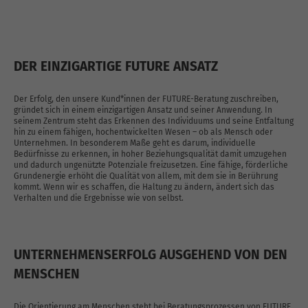
DER EINZIGARTIGE FUTURE ANSATZ
Der Erfolg, den unsere Kund*innen der FUTURE-Beratung zuschreiben,
gründet sich in einem einzigartigen Ansatz und seiner Anwendung. In
seinem Zentrum steht das Erkennen des Individuums und seine Entfaltung
hin zu einem fähigen, hochentwickelten Wesen – ob als Mensch oder
Unternehmen. In besonderem Maße geht es darum, individuelle
Bedürfnisse zu erkennen, in hoher Beziehungsqualität damit umzugehen
und dadurch ungenützte Potenziale freizusetzen. Eine fähige, förderliche
Grundenergie erhöht die Qualität von allem, mit dem sie in Berührung
kommt. Wenn wir es schaffen, die Haltung zu ändern, ändert sich das
Verhalten und die Ergebnisse wie von selbst.
UNTERNEHMENSERFOLG AUSGEHEND VON DEN
MENSCHEN
Die Orientierung am Menschen steht bei Beratungsprozessen von FUTURE