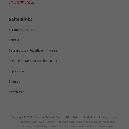
office@FUTURE.at
Seitenlinks
Beratungsgespräch
Kontakt
Datenschutz / Rechtliche Hinweise
Allgemeine Geschäftsbedingungen
Impressum
Sitemap
Newsletter
Copyright FUTURE Marke & Methode GmbH - Alle Inhalte sind urheberrechtlich geschützt
Coaching-Ausbildung München
|
Coaching-Ausbildung Wien
|
Coaching-Ausbildung
Salzburg
|
Ausbildung Interner Coach für Unternehmenskultur und Leadership in