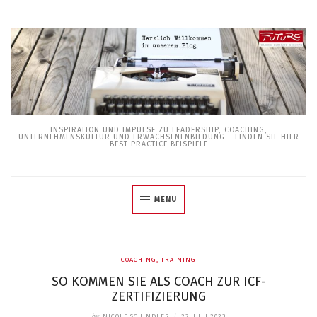
Skip
to
content
INSPIRATION UND IMPULSE ZU LEADERSHIP, COACHING,
UNTERNEHMENSKULTUR UND ERWACHSENENBILDUNG – FINDEN SIE HIER
BEST PRACTICE BEISPIELE
MENU
COACHING
,
TRAINING
SO KOMMEN SIE ALS COACH ZUR ICF-
ZERTIFIZIERUNG
by
NICOLE SCHINDLER
/
27. JULI 2023