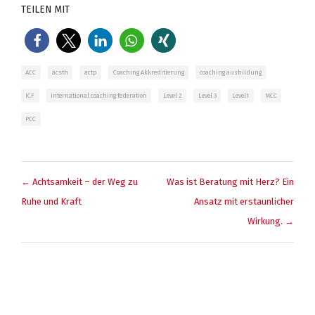
TEILEN MIT
ACC
acsth
actp
Coaching Akkreditierung
coaching ausbildung
ICF
international coaching federation
Level 2
Level 3
Level1
MCC
PCC
BEITRAGSNAVIGATION
← Achtsamkeit – der Weg zu
Was ist Beratung mit Herz? Ein
Ruhe und Kraft
Ansatz mit erstaunlicher
Wirkung. →