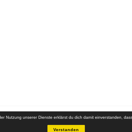
t der Nutzung unserer Dienste erklärst du dich damit einverstanden, d
Impressum
Datenschutz
yright Future-Training Beratung Coaching GesmbH - Alle Inhalte sind urheberrechtlich gesch
Verstanden