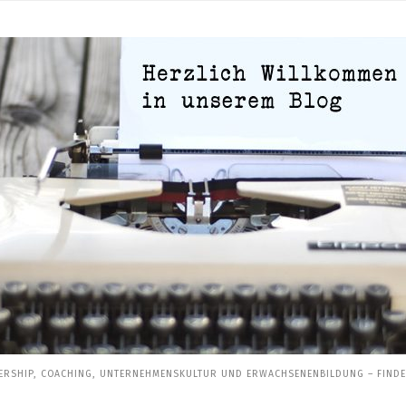
ERSHIP, COACHING, UNTERNEHMENSKULTUR UND ERWACHSENENBILDUNG – FINDEN 