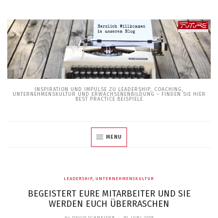
Skip
to
content
INSPIRATION UND IMPULSE ZU LEADERSHIP, COACHING,
UNTERNEHMENSKULTUR UND ERWACHSENENBILDUNG – FINDEN SIE HIER
BEST PRACTICE BEISPIELE
MENU
LEADERSHIP
,
UNTERNEHMENSKULTUR
BEGEISTERT EURE MITARBEITER UND SIE
WERDEN EUCH ÜBERRASCHEN
by
DAVID SCHNEIDER
/
30. JUNI 2018