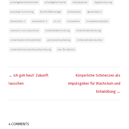
arbeitgeberattraktivität
arbeitgebermarke
babyboomer
digitalisierung
employer branding
fachkräftemangel
fluktuation
generation x
Generation Y
Generation Z
hr 4.0
Innovation
innovationstreiber
mensch und maschine
mitarbeiterbindung
mitarbeiterwerbung
mitarbeiterzufriedenheit
personalmarketing
Unternehmenskultur
unternehmenskulturentwicklung
war for talents
BEITRAGSNAVIGATION
← Ich geh heut´ Zukunft
Körperliche Schmerzen als
lauschen
Impulsgeber für Wachstum und
Entwicklung →
4 COMMENTS