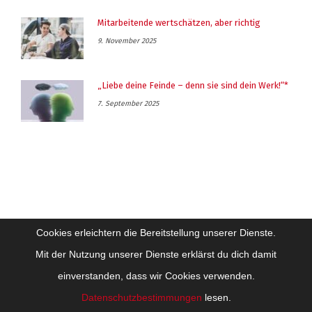
Mitarbeitende wertschätzen, aber richtig
9. November 2025
„Liebe deine Feinde – denn sie sind dein Werk!“*
7. September 2025
Cookies erleichtern die Bereitstellung unserer Dienste.
Mit der Nutzung unserer Dienste erklärst du dich damit
einverstanden, dass wir Cookies verwenden.
Impressum
Datenschutz
Datenschutzbestimmungen
lesen.
Copyright Future-Training Beratung Coaching GesmbH - Alle Inhalte sind