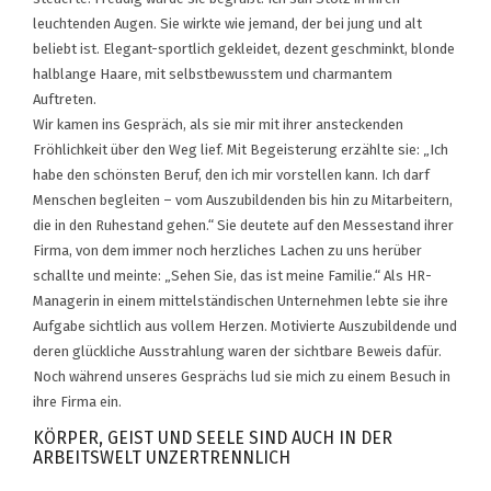
leuchtenden Augen. Sie wirkte wie jemand, der bei jung und alt
beliebt ist. Elegant-sportlich gekleidet, dezent geschminkt, blonde
halblange Haare, mit selbstbewusstem und charmantem
Auftreten.
Wir kamen ins Gespräch, als sie mir mit ihrer ansteckenden
Fröhlichkeit über den Weg lief. Mit Begeisterung erzählte sie: „Ich
habe den schönsten Beruf, den ich mir vorstellen kann. Ich darf
Menschen begleiten – vom Auszubildenden bis hin zu Mitarbeitern,
die in den Ruhestand gehen.“ Sie deutete auf den Messestand ihrer
Firma, von dem immer noch herzliches Lachen zu uns herüber
schallte und meinte: „Sehen Sie, das ist meine Familie.“ Als HR-
Managerin in einem mittelständischen Unternehmen lebte sie ihre
Aufgabe sichtlich aus vollem Herzen. Motivierte Auszubildende und
deren glückliche Ausstrahlung waren der sichtbare Beweis dafür.
Noch während unseres Gesprächs lud sie mich zu einem Besuch in
ihre Firma ein.
KÖRPER, GEIST UND SEELE SIND AUCH IN DER
ARBEITSWELT UNZERTRENNLICH