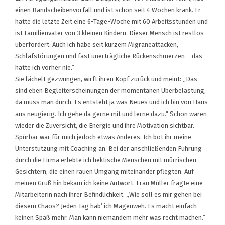
einen Bandscheibenvorfall und ist schon seit 4 Wochen krank. Er
hatte die letzte Zeit eine 6-Tage-Woche mit 60 Arbeitsstunden und
ist Familienvater von 3 kleinen Kindern. Dieser Mensch ist restlos
überfordert. Auch ich habe seit kurzem Migräneattacken,
Schlafstörungen und fast unerträgliche Rückenschmerzen – das
hatte ich vorher nie.“
Sie lächelt gezwungen, wirft ihren Kopf zurück und meint: „Das
sind eben Begleiterscheinungen der momentanen Überbelastung,
da muss man durch. Es entsteht ja was Neues und ich bin von Haus
aus neugierig. Ich gehe da gerne mit und lerne dazu.“ Schon waren
wieder die Zuversicht, die Energie und ihre Motivation sichtbar.
Spürbar war für mich jedoch etwas Anderes. Ich bot ihr meine
Unterstützung mit Coaching an. Bei der anschließenden Führung
durch die Firma erlebte ich hektische Menschen mit mürrischen
Gesichtern, die einen rauen Umgang miteinander pflegten. Auf
meinen Gruß hin bekam ich keine Antwort. Frau Müller fragte eine
Mitarbeiterin nach ihrer Befindlichkeit. „Wie soll es mir gehen bei
diesem Chaos? Jeden Tag hab’ ich Magenweh. Es macht einfach
keinen Spaß mehr. Man kann niemandem mehr was recht machen.“