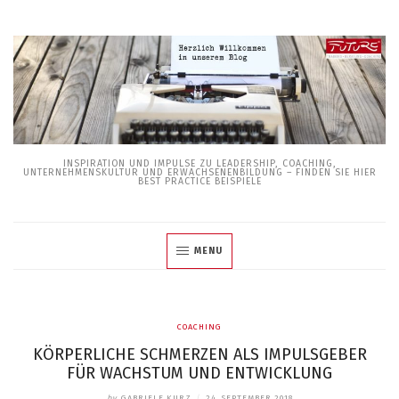
Skip
to
content
INSPIRATION UND IMPULSE ZU LEADERSHIP, COACHING,
UNTERNEHMENSKULTUR UND ERWACHSENENBILDUNG – FINDEN SIE HIER
BEST PRACTICE BEISPIELE
MENU
COACHING
KÖRPERLICHE SCHMERZEN ALS IMPULSGEBER
FÜR WACHSTUM UND ENTWICKLUNG
by
GABRIELE KURZ
/
24. SEPTEMBER 2018