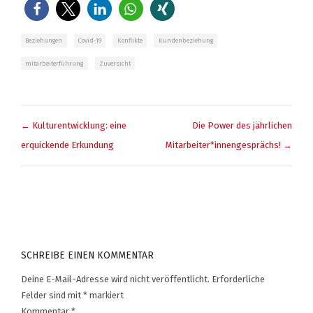
Beziehungen
Covid-19
Konflikte
Kundenbeziehung
mitarbeiterführung
Zuversicht
BEITRAGSNAVIGATION
← Kulturentwicklung: eine
Die Power des jährlichen
erquickende Erkundung
Mitarbeiter*innengesprächs! →
SCHREIBE EINEN KOMMENTAR
Deine E-Mail-Adresse wird nicht veröffentlicht.
Erforderliche
Felder sind mit
*
markiert
Kommentar
*