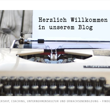
ERSHIP, COACHING, UNTERNEHMENSKULTUR UND ERWACHSENENBILDUNG – FINDEN 