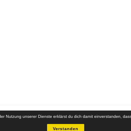
t der Nutzung unserer Dienste erklärst du dich damit einverstanden, d
Impressum
Datenschutz
yright Future-Training Beratung Coaching GesmbH - Alle Inhalte sind urheberrechtlich gesch
Verstanden