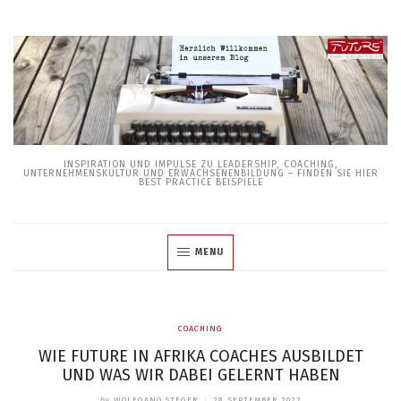
Skip
to
content
INSPIRATION UND IMPULSE ZU LEADERSHIP, COACHING,
UNTERNEHMENSKULTUR UND ERWACHSENENBILDUNG – FINDEN SIE HIER
BEST PRACTICE BEISPIELE
MENU
COACHING
WIE FUTURE IN AFRIKA COACHES AUSBILDET
UND WAS WIR DABEI GELERNT HABEN
by
WOLFGANG STEGER
/
28. SEPTEMBER 2022