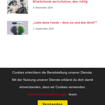
Mitarbeitende wertschätzen, aber richtig
9. November 2025
„Liebe deine Feinde – denn sie sind dein Werk!“*
7. September 2025
Cookies erleichtern die Bereitstellung unserer Dienste.
Mit der Nutzung unserer Dienste erklärst du dich damit
einverstanden, dass wir Cookies verwenden.
Impressum
Datenschutz
Datenschutzbestimmungen
lesen.
Copyright Future-Training Beratung Coaching GesmbH - Alle Inhalte sind
urheberrechtlich geschützt
Verstanden