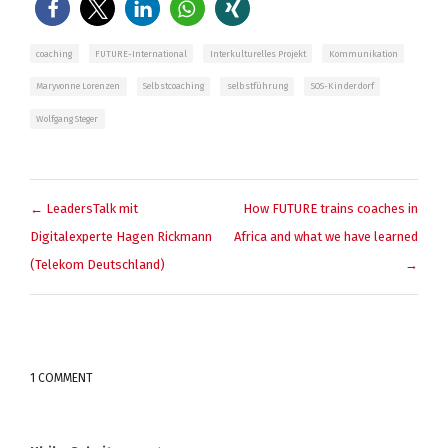
coaching
FUTURE-International
Interkulturelles Projekt
Kommunikation
Maryvonne Lorenzen
Selbstcoaching
selbstführung
SOS-Kinderdorf
Wolfgang Steger
BEITRAGSNAVIGATION
← LeadersTalk mit
How FUTURE trains coaches in
Digitalexperte Hagen Rickmann
Africa and what we have learned
(Telekom Deutschland)
→
1 COMMENT