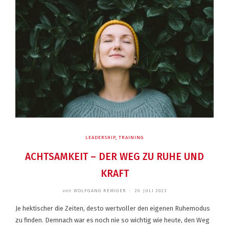
LEADERSHIP
,
TRAINING
ACHTSAMKEIT – DER WEG ZU RUHE UND
KRAFT
von
WOLFGANG REMIGER
/
20. JULI 2023
Je hektischer die Zeiten, desto wertvoller den eigenen Ruhemodus
zu finden. Demnach war es noch nie so wichtig wie heute, den Weg