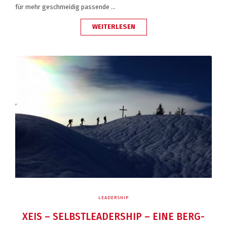
für mehr geschmeidig passende …
„LEADERSTALK
WEITERLESEN
MIT
ANGELA
GALLENZ
(HENNES
UND
MAURITZ)“
LEADERSHIP
XEIS – SELBSTLEADERSHIP – EINE BERG-