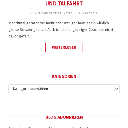
UND TALFAHRT
von
ELISABETH ZIEGELMEYER
/
14. MÄRZ 2019
Manchmal geraten wir mehr oder weniger bewusst in wirklich
große Schwierigkeiten. Auch ich als langjähriger Coach bin nicht
davor gefeit. …
„XEIS
WEITERLESEN
–
SELBSTLEADERSHIP
–
EINE
BERG-
UND
TALFAHRT“
KATEGORIEN
Kategorien
BLOG ABONNIEREN