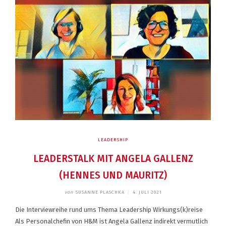
LEADERSHIP
LEADERSTALK MIT ANGELA GALLENZ
(HENNES UND MAURITZ)
von
SUSANNE PLASCHKA
/
4. JULI 2021
Die Interviewreihe rund ums Thema Leadership Wirkungs(k)reise
Als Personalchefin von H&M ist Angela Gallenz indirekt vermutlich