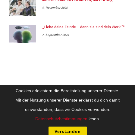
9. November 2025
„Liebe deine Feinde – denn sie sind dein Werk!“*
7. September 2025
Cookies erleichtern die Bereitstellung unserer Dienste.
Mit der Nutzung unserer Dienste erklärst du dich damit
einverstanden, dass wir Cookies verwenden.
Impressum
Datenschutz
Datenschutzbestimmungen
lesen.
Copyright Future-Training Beratung Coaching GesmbH - Alle Inhalte sind
urheberrechtlich geschützt
Verstanden