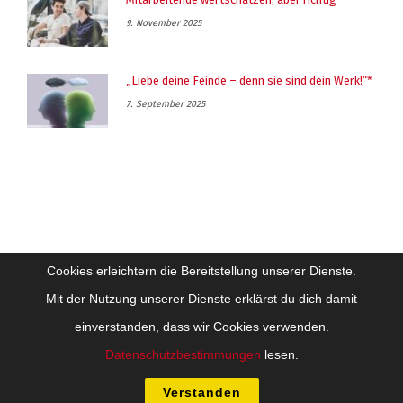
9. November 2025
„Liebe deine Feinde – denn sie sind dein Werk!“*
7. September 2025
Cookies erleichtern die Bereitstellung unserer Dienste.
Mit der Nutzung unserer Dienste erklärst du dich damit
einverstanden, dass wir Cookies verwenden.
Impressum
Datenschutz
Datenschutzbestimmungen
lesen.
Copyright Future-Training Beratung Coaching GesmbH - Alle Inhalte sind
urheberrechtlich geschützt
Verstanden