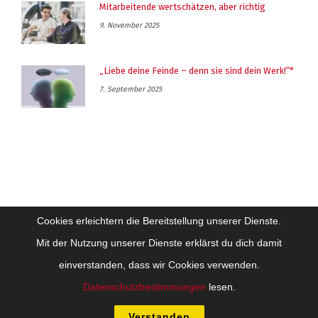
Mitarbeitende wertschätzen, aber richtig
9. November 2025
„Liebe deine Feinde – denn sie sind dein Werk!“*
7. September 2025
Cookies erleichtern die Bereitstellung unserer Dienste.
Mit der Nutzung unserer Dienste erklärst du dich damit
einverstanden, dass wir Cookies verwenden.
Impressum
Datenschutz
Datenschutzbestimmungen
lesen.
Copyright Future-Training Beratung Coaching GesmbH - Alle Inhalte sind
urheberrechtlich geschützt
Verstanden