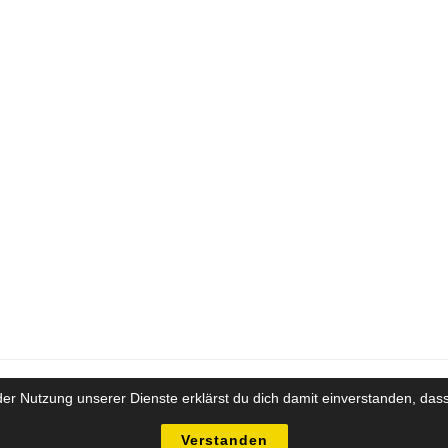
t der Nutzung unserer Dienste erklärst du dich damit einverstanden, d
Impressum
Datenschutz
yright Future-Training Beratung Coaching GesmbH - Alle Inhalte sind urheberrechtlich gesch
Verstanden