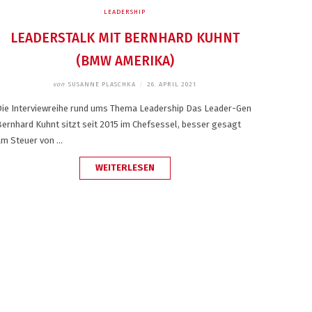
LEADERSHIP
LEADERSTALK MIT BERNHARD KUHNT
(BMW AMERIKA)
von
SUSANNE PLASCHKA
/
26. APRIL 2021
Die Interviewreihe rund ums Thema Leadership Das Leader-Gen
ernhard Kuhnt sitzt seit 2015 im Chefsessel, besser gesagt
am Steuer von …
„LEADERSTALK
WEITERLESEN
MIT
BERNHARD
KUHNT
(BMW
AMERIKA)“