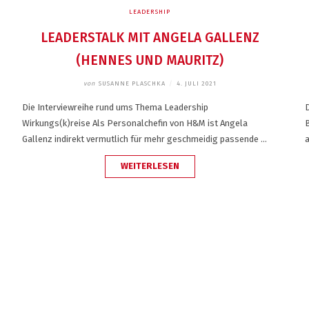
LEADERSHIP
LEADERSTALK MIT ANGELA GALLENZ
(HENNES UND MAURITZ)
von
SUSANNE PLASCHKA
/
4. JULI 2021
Die Interviewreihe rund ums Thema Leadership
Wirkungs(k)reise Als Personalchefin von H&M ist Angela
B
Gallenz indirekt vermutlich für mehr geschmeidig passende …
„LEADERSTALK
WEITERLESEN
MIT
ANGELA
GALLENZ
(HENNES
UND
MAURITZ)“