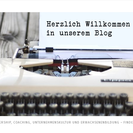
ERSHIP, COACHING, UNTERNEHMENSKULTUR UND ERWACHSENENBILDUNG – FINDEN 