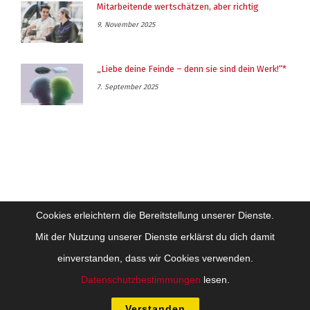
Mitarbeitende wertschätzen, aber richtig
9. November 2025
„Liebe deine Feinde – denn sie sind dein Werk!“*
7. September 2025
Cookies erleichtern die Bereitstellung unserer Dienste.
Mit der Nutzung unserer Dienste erklärst du dich damit
einverstanden, dass wir Cookies verwenden.
Impressum
Datenschutz
Datenschutzbestimmungen
lesen.
Copyright Future-Training Beratung Coaching GesmbH - Alle Inhalte sind
urheberrechtlich geschützt
Verstanden