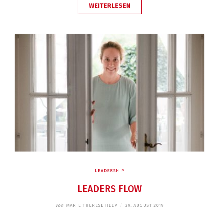
„HAPPY
WEITERLESEN
BIRTHDAY.
EIN
JAHR
LEADERSFLOW!“
LEADERSHIP
LEADERS FLOW
von
MARIE THERESE HEEP
/
29. AUGUST 2019