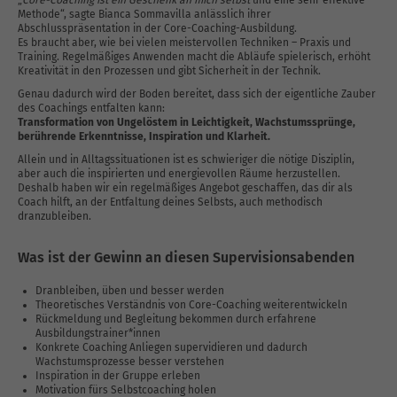
Methode“, sagte Bianca Sommavilla anlässlich ihrer
Abschlusspräsentation in der Core-Coaching-Ausbildung.
Es braucht aber, wie bei vielen meistervollen Techniken – Praxis und
Training. Regelmäßiges Anwenden macht die Abläufe spielerisch, erhöht
Kreativität in den Prozessen und gibt Sicherheit in der Technik.
Genau dadurch wird der Boden bereitet, dass sich der eigentliche Zauber
des Coachings entfalten kann:
Transformation von Ungelöstem in Leichtigkeit, Wachstumssprünge,
berührende Erkenntnisse, Inspiration und Klarheit.
Allein und in Alltagssituationen ist es schwieriger die nötige Disziplin,
aber auch die inspirierten und energievollen Räume herzustellen.
Deshalb haben wir ein regelmäßiges Angebot geschaffen, das dir als
Coach hilft, an der Entfaltung deines Selbsts, auch methodisch
dranzubleiben.
Was ist der Gewinn an diesen Supervisionsabenden
Dranbleiben, üben und besser werden
Theoretisches Verständnis von Core-Coaching weiterentwickeln
Rückmeldung und Begleitung bekommen durch erfahrene
Ausbildungstrainer*innen
Konkrete Coaching Anliegen supervidieren und dadurch
Wachstumsprozesse besser verstehen
Inspiration in der Gruppe erleben
Motivation fürs Selbstcoaching holen