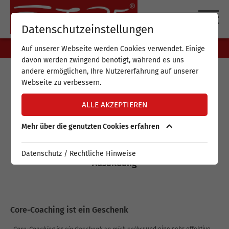
DE
EN
Datenschutzeinstellungen
Auf unserer Webseite werden Cookies verwendet. Einige
davon werden zwingend benötigt, während es uns
andere ermöglichen, Ihre Nutzererfahrung auf unserer
Webseite zu verbessern.
CORE-COACHING ONLINE
ALLE AKZEPTIEREN
ÜBUNGS- UND
Mehr über die genutzten Cookies erfahren
SUPERVISIONSABEND
Für Absolvent*innen der FUTURE-Core-Coaching-
Datenschutz / Rechtliche Hinweise
Ausbildung
Core-Coaching ist ein Geschenk
„
Core-Coaching ist ein Geschenk an mich selbst
und eine sehr effektive