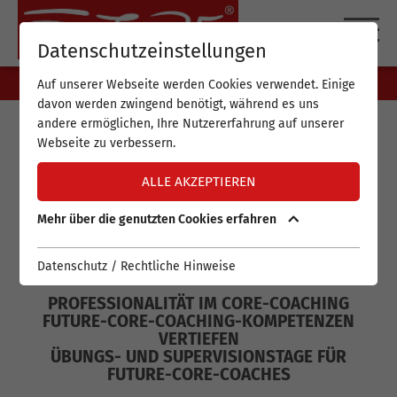
DE
EN
Datenschutzeinstellungen
Auf unserer Webseite werden Cookies verwendet. Einige
davon werden zwingend benötigt, während es uns
andere ermöglichen, Ihre Nutzererfahrung auf unserer
Webseite zu verbessern.
FUTURE-CORE-
ALLE AKZEPTIEREN
COACHING-
Mehr über die genutzten Cookies erfahren
KOMPETENZEN
VERTIEFEN
Datenschutz / Rechtliche Hinweise
PROFESSIONALITÄT IM CORE-COACHING
FUTURE-CORE-COACHING-KOMPETENZEN
VERTIEFEN
ÜBUNGS- UND SUPERVISIONSTAGE FÜR
FUTURE-CORE-COACHES