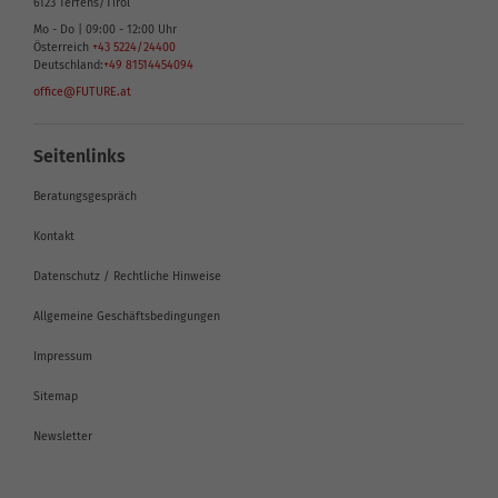
6123
Terfens/Tirol
Mo - Do | 09:00 - 12:00 Uhr
Österreich
+43 5224/24400
Deutschland:
+49 81514454094
office@FUTURE.at
Seitenlinks
Beratungsgespräch
Kontakt
Datenschutz / Rechtliche Hinweise
Allgemeine Geschäftsbedingungen
Impressum
Sitemap
Newsletter