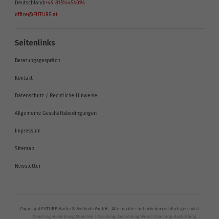
Deutschland:
+49 81514454094
office@FUTURE.at
Seitenlinks
Beratungsgespräch
Kontakt
Datenschutz / Rechtliche Hinweise
Allgemeine Geschäftsbedingungen
Impressum
Sitemap
Newsletter
Copyright FUTURE Marke & Methode GmbH - Alle Inhalte sind urheberrechtlich geschützt
Coaching-Ausbildung München
|
Coaching-Ausbildung Wien
|
Coaching-Ausbildung