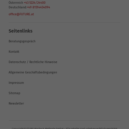
Österreich
+43 5224/24400
Deutschland:
+49 81514454094
office@FUTURE.at
Seitenlinks
Beratungsgespräch
Kontakt
Datenschutz / Rechtliche Hinweise
Allgemeine Geschäftsbedingungen
Impressum
Sitemap
Newsletter
Copyright FUTURE Marke & Methode GmbH - Alle Inhalte sind urheberrechtlich geschützt