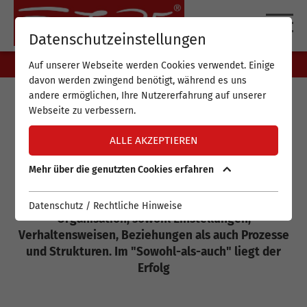
DE
EN
Datenschutzeinstellungen
Auf unserer Webseite werden Cookies verwendet. Einige
davon werden zwingend benötigt, während es uns
andere ermöglichen, Ihre Nutzererfahrung auf unserer
Webseite zu verbessern.
FUTURE-TRAINING FÜR
ALLE AKZEPTIEREN
EIN ERFOLGREICHES
Mehr über die genutzten Cookies erfahren
CHANGE-MANAGEMENT
Change betrifft sowohl Mensch als auch
Datenschutz / Rechtliche Hinweise
Organisation, sowohl Einstellungen,
Verhaltensweisen, Beziehungen als auch Prozesse
und Strukturen. Im "Sowohl-als-auch" liegt der
Erfolg