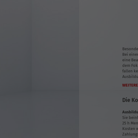
Besonde
Bei eine
eine Bea
dem Fok
fallen k
Ausbild
WEITERE
Die Ko
Ausbild
Sie bein
25 h Men
Kosten w
Zahlungs