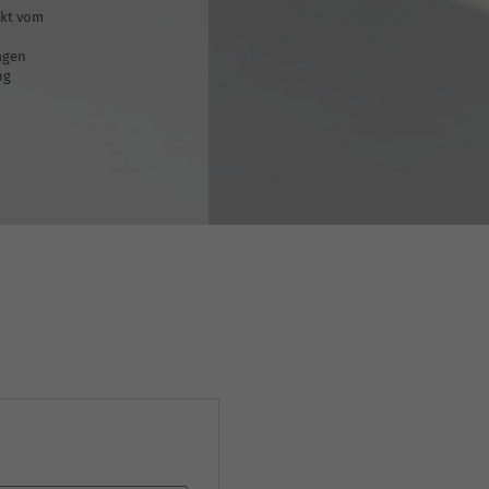
ekt vom
agen
ng