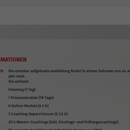
RMATIONEN
ER:
Die modular aufgebaute Ausbildung findet in einem Zeitraum von ca. 
Jahr statt.
Sie umfasst:
Fokustag
(1 Tag)
7 Präsenzmodule
(18 Tage)
6 Online-Module
(á 3 h)
3 Coaching-Supervisionen
(á 1,5 h)
25 h Mentor-Coachings
(inkl. Einstiegs- und Prüfungscoachings).