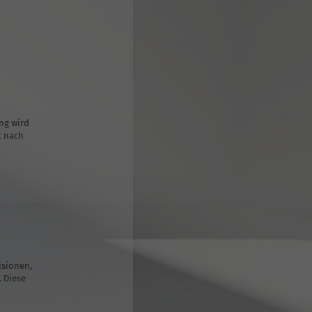
ng wird
t nach
isionen,
. Diese