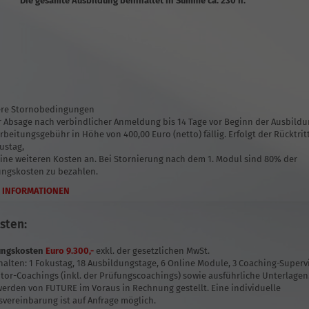
Die gesamte Ausbildung beinhaltet in Summe ca. 230 h.
re Stornobedingungen
r Absage nach verbindlicher Anmeldung bis 14 Tage vor Beginn der Ausbildu
rbeitungsgebühr in Höhe von 400,00 Euro (netto) fällig. Erfolgt der Rücktrit
ustag,
eine weiteren Kosten an. Bei Stornierung nach dem 1. Modul sind 80% der
ungskosten zu bezahlen.
 INFORMATIONEN
sten:
ungskoste
n
Euro 9.300,-
exkl. der gesetzlichen MwSt.
halten: 1 Fokustag, 18 Ausbildungstage, 6 Online Module, 3 Coaching-Superv
tor-Coachings (inkl. der Prüfungscoachings) sowie ausführliche Unterlagen
erden von FUTURE im Voraus in Rechnung gestellt. Eine individuelle
vereinbarung ist auf Anfrage möglich.