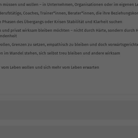
en müssen und wollen – in Unternehmen, Organisationen oder im eigenen 
 Berufstätige, Coaches, Trainer*innen, Berater*innen, die ihre Beziehungsk
in Phasen des Übergangs oder Krisen Stabilität und Klarheit suchen
h und privat wirksam bleiben möchten – nicht durch Härte, sondern durch H
undenheit
ollen, Grenzen zu setzen, empathisch zu bleiben und doch vorwärtsgerichte
ten im Wandel stehen, sich selbst treu bleiben und andere wirksam
hr vom Leben wollen und sich mehr vom Leben erwarten