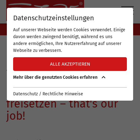
DE
EN
Datenschutzeinstellungen
Auf unserer Webseite werden Cookies verwendet. Einige
davon werden zwingend benötigt, während es uns
andere ermöglichen, Ihre Nutzererfahrung auf unserer
Webseite zu verbessern.
Go for it –
ZUKUNFTSKRAFT in
ALLE AKZEPTIEREN
MENSCHEN und
Mehr über die genutzten Cookies erfahren
ORGANISATIONEN
Datenschutz / Rechtliche Hinweise
freisetzen – that's our
job!