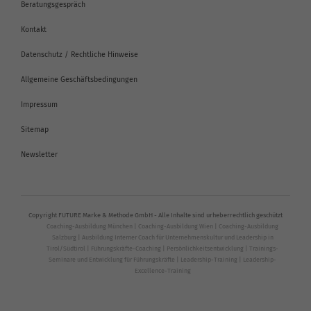
Beratungsgespräch
Kontakt
Datenschutz / Rechtliche Hinweise
Allgemeine Geschäftsbedingungen
Impressum
Sitemap
Newsletter
Copyright FUTURE Marke & Methode GmbH - Alle Inhalte sind urheberrechtlich geschützt
Coaching-Ausbildung München
|
Coaching-Ausbildung Wien
|
Coaching-Ausbildung
Salzburg
|
Ausbildung Interner Coach für Unternehmenskultur und Leadership in
Tirol/Südtirol
|
Führungskräfte-Coaching
|
Persönlichkeitsentwicklung
|
Trainings-
Seminare und Entwicklung für Führungskräfte
|
Leadership-Training
|
Leadership-
Excellence-Training