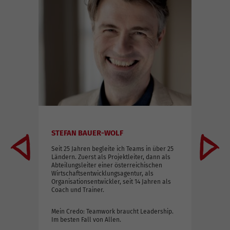
STEFAN BAUER-WOLF
AN
Seit 25 Jahren begleite ich Teams in über 25
Ver
’s
Ländern. Zuerst als Projektleiter, dann als
Lea
wie
Abteilungsleiter einer österreichischen
dur
n
Wirtschaftsentwicklungsagentur, als
Organisationsentwickler, seit 14 Jahren als
Mei
Coach und Trainer.
n
Jah
Füh
en.
Mein Credo: Teamwork braucht Leadership.
der
ngen
Im besten Fall von Allen.
der
 in
neu