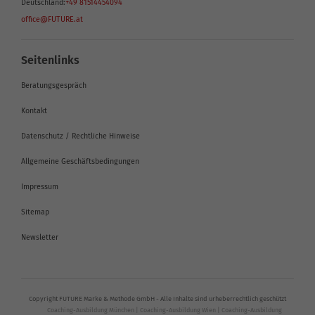
Deutschland:
+49 81514454094
office@FUTURE.at
Seitenlinks
Beratungsgespräch
Kontakt
Datenschutz / Rechtliche Hinweise
Allgemeine Geschäftsbedingungen
Impressum
Sitemap
Newsletter
Copyright FUTURE Marke & Methode GmbH - Alle Inhalte sind urheberrechtlich geschützt
Coaching-Ausbildung München
|
Coaching-Ausbildung Wien
|
Coaching-Ausbildung