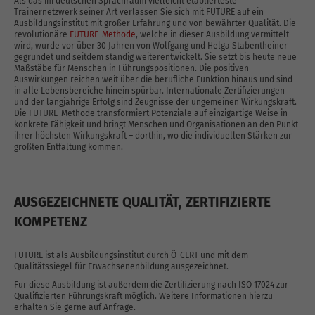
Als das im deutschen Sprachraum vielleicht etablierteste
Trainernetzwerk seiner Art verlassen Sie sich mit FUTURE auf ein
Ausbildungsinstitut mit großer Erfahrung und von bewährter Qualität. Die
revolutionäre
FUTURE-Methode
, welche in dieser Ausbildung vermittelt
wird, wurde vor über 30 Jahren von Wolfgang und Helga Stabentheiner
gegründet und seitdem ständig weiterentwickelt. Sie setzt bis heute neue
Maßstäbe für Menschen in Führungspositionen. Die positiven
Auswirkungen reichen weit über die berufliche Funktion hinaus und sind
in alle Lebensbereiche hinein spürbar. Internationale Zertifizierungen
und der langjährige Erfolg sind Zeugnisse der ungemeinen Wirkungskraft.
Die FUTURE-Methode transformiert Potenziale auf einzigartige Weise in
konkrete Fähigkeit und bringt Menschen und Organisationen an den Punkt
ihrer höchsten Wirkungskraft – dorthin, wo die individuellen Stärken zur
größten Entfaltung kommen.
AUSGEZEICHNETE QUALITÄT, ZERTIFIZIERTE
KOMPETENZ
FUTURE ist als Ausbildungsinstitut durch Ö-CERT und mit dem
Qualitätssiegel für Erwachsenenbildung ausgezeichnet.
Für diese Ausbildung ist außerdem die Zertifizierung nach ISO 17024 zur
Qualifizierten Führungskraft möglich. Weitere Informationen hierzu
erhalten Sie gerne auf Anfrage.