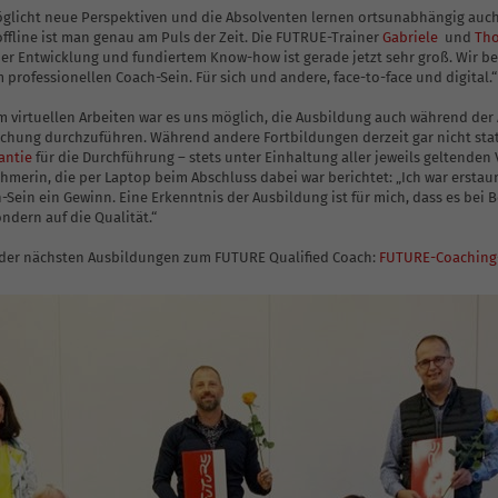
icht neue Perspektiven und die Absolventen lernen ortsunabhängig auch v
Krisenintervention
ffline ist man genau am Puls der Zeit. Die FUTRUE-Trainer
Gabriele
und
Tho
cher Entwicklung und fundiertem Know-how ist gerade jetzt sehr groß. Wir b
professionellen Coach-Sein. Für sich und andere, face-to-face und digital.“
im virtuellen Arbeiten war es uns möglich, die Ausbildung auch während d
hung durchzuführen. Während andere Fortbildungen derzeit gar nicht stat
antie
für die Durchführung – stets unter Einhaltung aller jeweils geltend
erin, die per Laptop beim Abschluss dabei war berichtet: „Ich war erstaunt
ch-Sein ein Gewinn. Eine Erkenntnis der Ausbildung ist für mich, dass es b
dern auf die Qualität.“
n der nächsten Ausbildungen zum FUTURE Qualified Coach:
FUTURE-Coaching-