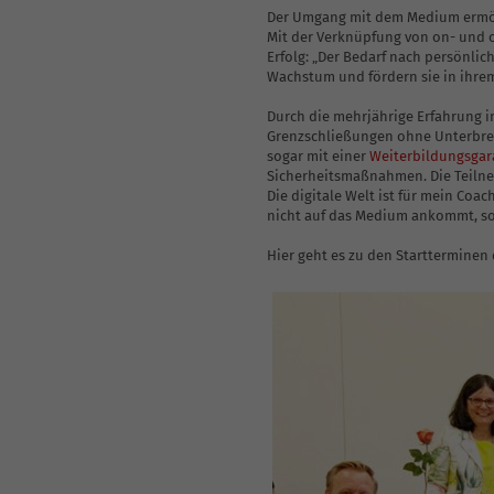
Coaching-Skills für Führungskräfte
Der Umgang mit dem Medium ermögl
Mit der Verknüpfung von on- und o
Erfolg: „Der Bedarf nach persönli
Wachstum und fördern sie in ihrem 
Durch die mehrjährige Erfahrung 
Grenzschließungen ohne Unterbrec
sogar mit einer
Weiterbildungsgar
Sicherheitsmaßnahmen. Die Teilnehm
Die digitale Welt ist für mein Coa
nicht auf das Medium ankommt, son
Hier geht es zu den Starttermine