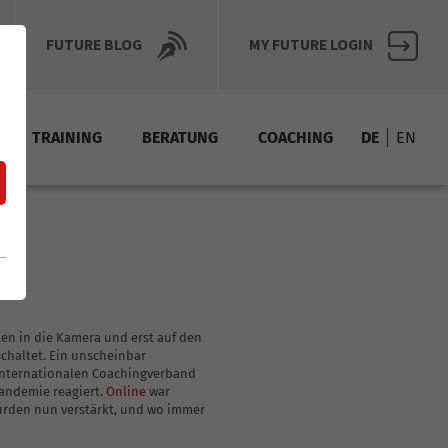
FUTURE BLOG
MY FUTURE LOGIN
TRAINING
BERATUNG
COACHING
DE
EN
Upskill
Inhouse-Schulungen
EGE
iterbildlung
Coaching Weiterbildung
Zu laut, zu hell, zu schnell, zu viel …
en in die Kamera und erst auf den
 erfolgreiches Business
Upskill - Coaching als erfolgreicher Business
schaltet. Ein unscheinbar
chsensibler Menschen
Upskill - Coaching hochsensibler Menschen
internationalen Coachingverband
Pandemie reagiert.
Online
war
Upskill - Executive-Coaching
urden nun verstärkt, und wo immer