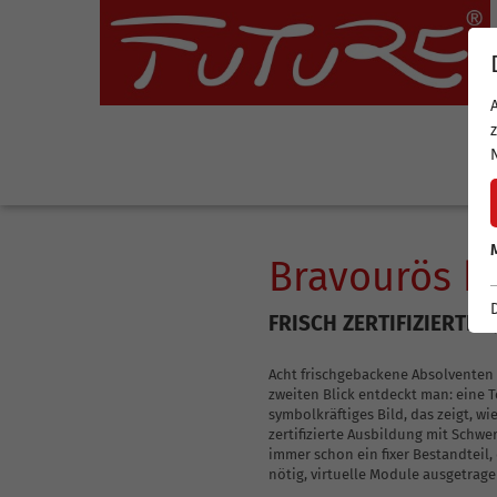
Leadership-Akademie
Coaching-Akademie
Coaching-Akad
B
Bravourös b
FRISCH ZERTIFIZIERTE
FUTURE-Leadership-Training
FUTURE-Coaching-Ausbildung
FUTURE-Coaching-Au
Leadership Excellence
FUTURE-Core-Coaching Ausbildung
Acht frischgebackene Absolventen
FUTURE-Core-Coachin
zweiten Blick entdeckt man: eine 
Coaching-Skills für Führungskräfte
FUTURE-Core-Coaching Ausbildung Advanced
FUTURE-Core-Coachin
symbolkräftiges Bild, das zeigt,
zertifizierte Ausbildung mit Schw
FUTURE-Leadership-Update
Ausbildung zum Internen Coach für
Interner Coach Unte
immer schon ein fixer Bestandtei
Unternehmenskultur und Leadership
Leadership
nötig, virtuelle Module ausgetrage