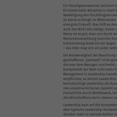
Ein Paradigmenwechsel zeichnet sic
EU bietet dafür Beispiele zu Hauf. 
Bewältigung des Flüchtlingsstroms 
So banal es klingt: Im Miteinander
eine gute Zukunft. Was hilft es d
auch das Wohl des Zweigs. Immer m
Weise ist es gut, dass uns durch 
Menschenverachtung mancher Konze
Entscheidung drastisch vor Augen 
– das Oder mag sich ein jeder selb
Die Notwendigkeit der Beachtung d
geschaffenen „Ganzwelt“ nicht gere
die man dem Manager zuschreibt, s
Komplexität der Welt nicht mehr f
Management in Leadership transfo
verpflichtet, so stimmt Leadershi
berücksichtigt Leadership die Aus
rein objektive Kriterien, bezieht 
Fortschritte durch Wettbewerb, le
des Wirtschaftens darin, Gewinn z
Leadership baut auf die Kompeten
aber typische Leadership-Kompeten
darüber mehr in meinem Artikel <