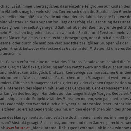
h ab. Es ist immer unerträglicher, dass einzelne Teilgrößen auf Kosten des 
Ein Aktuelles mag für viele stehen: Zierten sich doch die Staaten, den Griec
zu helfen. Nun büßen wir’s alle miteinander bis dahin, dass die Existenz der
 sind wir stark. In der Kooperation liegt der Erfolg. Die Beachtung des Ganz
em Zweig, wenn er selbst genügend Saft hat, aber der Baum zugrunde geht? D
ehr Menschen begreifen das, auch wenn die Spalter und Zerstörer mehr vo
den maßlosen Zynismus extrem rechter Bewegungen, oder durch die maßlose
rne, oder durch die maßlose Verblendetheit religiöser Gruppen wie der T
geführt wird: Entweder wir rücken das Ganze in den Mittelpunkt unseres S
st ausmalen.
es Ganzen erfordert eine neue Art des Führens. Paradoxerweise wird die D
cht. Gier, Maßlosigkeit, Fixierung auf den Wettbewerb und die Ausbeutung d
ind nicht zukunftstauglich. Und zwar keineswegs aus moralischen Gründen,
unktionieren. Wie sich einst das Patriarchentum in Management weiterentwic
rmiert. Fühlt sich Management einzig der Logik der eigenen Organisation 
p die Interessen des eigenen mit jenen des Ganzen ab. Geht es Management 
wirkungen des heutigen Handelns auf das längerfristige Morgen. Reduziert
Leadership auch die Subjektivität des Menschen mit ein, sein ganzheitliche
itet Leadership den Wandel durch die Synergie unterschiedlicher Potenzial
u erzielen, so erzielt Leadership Gewinn, um den eigentlichen Sinn des Unt
zen des Managements auf und setzt sie doch in einen anderen, in einen gr
zen? Abstrakt gesagt: Sich selbst, anderen und dem Ganzen gerecht zu we
link
www.future.at
_blank internal-link "Opens external link in new window