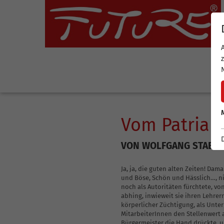
Leadership-Akademie
Coaching-Akademie
Coaching-Akad
B
Vom Patriar
VON WOLFGANG STABEN
FUTURE-Leadership-Training
FUTURE-Coaching-Ausbildung
FUTURE-Coaching-Au
Leadership Excellence
FUTURE-Core-Coaching Ausbildung
Ja, ja, die guten alten Zeiten! Da
FUTURE-Core-Coachin
und Böse, Schön und Hässlich…, nic
Coaching-Skills für Führungskräfte
FUTURE-Core-Coaching Ausbildung Advanced
FUTURE-Core-Coachin
noch als Autoritäten fürchtete, v
abhing, inwieweit sie ihren Lehre
FUTURE-Leadership-Update
Ausbildung zum Internen Coach für
Interner Coach Unte
körperlicher Züchtigung, als Unter
Unternehmenskultur und Leadership
Leadership
MitarbeiterInnen den Stellenwert 
Bürgermeister die Hand drückte, u