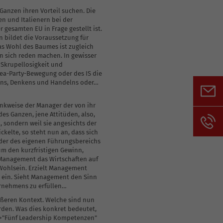
Ganzen ihren Vorteil suchen. Die
hen und Italienern bei der
 gesamten EU in Frage gestellt ist.
en bildet die Voraussetzung für
as Wohl des Baumes ist zugleich
n sich reden machen. In gewisser
 Skrupellosigkeit und
ea-Party-Bewegung oder des IS die
eins, Denkens und Handelns oder…
enkweise der Manager der von ihr
es Ganzen, jene Attitüden, also,
 sondern weil sie angesichts der
kelte, so steht nun an, dass sich
oder des eigenen Führungsbereichs
um den kurzfristigen Gewinn,
 Management das Wirtschaften auf
s Wohlsein. Erzielt Management
e ein. Sieht Management den Sinn
ernehmens zu erfüllen…
ößeren Kontext. Welche sind nun
rden. Was dies konkret bedeutet,
">"Fünf Leadership Kompetenzen"