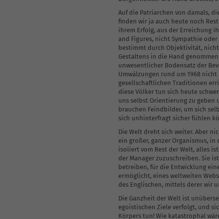
Coaching-Skills für Führungskräfte
Auf die Patriarchen von damals, di
finden wir ja auch heute noch Rest
ihrem Erfolg, aus der Erreichung ih
and Figures, nicht Sympathie oder b
bestimmt durch Objektivität, nicht
Gestaltens in die Hand genommen u
unwesentlicher Bodensatz der Bev
Umwälzungen rund um 1968 nicht d
gesellschaftlichen Traditionen e
diese Völker tun sich heute schwe
uns selbst Orientierung zu geben 
brauchen Feindbilder, um sich selb
sich unhinterfragt sicher fühlen k
Die Welt dreht sich weiter. Aber n
ein großer, ganzer Organismus, in 
isoliert vom Rest der Welt, alles 
der Manager zuzuschreiben. Sie is
betreiben, für die Entwicklung e
ermöglicht, eines weltweiten Webs
des Englischen, mittels derer wir
Die Ganzheit der Welt ist unüberse
egoistischen Ziele verfolgt, und 
Körpers tun! Wie katastrophal wär