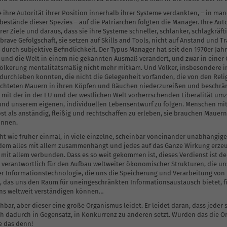
e ihre Autorität ihrer Position innerhalb ihrer Systeme verdankten, – in ma
Krisenintervention
bestände dieser Spezies – auf die Patriarchen folgten die Manager. Ihre Aut
rer Ziele und daraus, dass sie ihre Systeme schneller, schlanker, schlagkräfti
rave Gefolgschaft, sie setzen auf Skills and Tools, nicht auf Anstand und Tr
 durch subjektive Befindlichkeit. Der Typus Manager hat seit den 1970er Ja
nd die Welt in einem nie gekannten Ausmaß verändert, und zwar in einer G
ölkerung mentalitätsmäßig nicht mehr mitkam. Und Völker, insbesondere im
urchleben konnten, die nicht die Gelegenheit vorfanden, die von den Reli
rrichteten Mauern in ihren Köpfen und Bäuchen niederzureißen und beschr
r mit der in der EU und der westlichen Welt vorherrschenden Liberalität um
und unserem eigenen, individuellen Lebensentwurf zu folgen. Menschen mit
st als anständig, fleißig und rechtschaffen zu erleben, sie brauchen Mauer
önnen.
icht wie früher einmal, in viele einzelne, scheinbar voneinander unabhängige
dem alles mit allem zusammenhängt und jedes auf das Ganze Wirkung erzeugt.
ist mit allem verbunden. Dass es so weit gekommen ist, dieses Verdienst is
t verantwortlich für den Aufbau weltweiter ökonomischer Strukturen, die u
iner Informationstechnologie, die uns die Speicherung und Verarbeitung v
, das uns den Raum für uneingeschränkten Informationsaustausch bietet, f
 uns weltweit verständigen können…
hbar, aber dieser eine große Organismus leidet. Er leidet daran, dass jeder 
sich dadurch in Gegensatz, in Konkurrenz zu anderen setzt. Würden das die
e das denn!