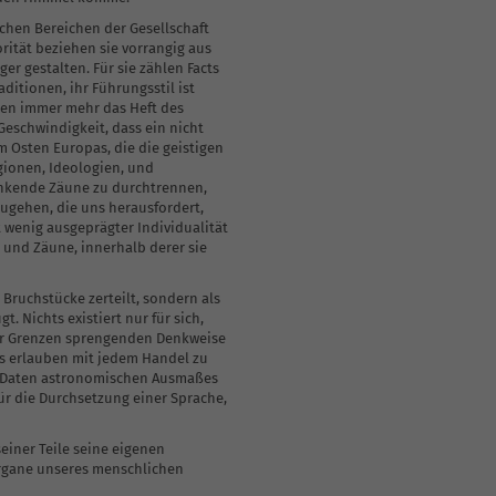
nchen Bereichen der Gesellschaft
orität beziehen sie vorrangig aus
ger gestalten. Für sie zählen Facts
aditionen, ihr Führungsstil ist
hren immer mehr das Heft des
eschwindigkeit, dass ein nicht
 Osten Europas, die die geistigen
gionen, Ideologien, und
änkende Zäune zu durchtrennen,
zugehen, die uns herausfordert,
 wenig ausgeprägter Individualität
n und Zäune, innerhalb derer sie
 Bruchstücke zerteilt, sondern als
 Nichts existiert nur für sich,
t der Grenzen sprengenden Denkweise
ns erlauben mit jedem Handel zu
on Daten astronomischen Ausmaßes
ür die Durchsetzung einer Sprache,
seiner Teile seine eigenen
 Organe unseres menschlichen